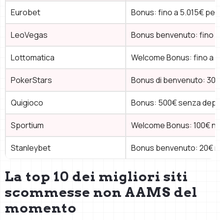
Eurobet
Bonus: fino a 5.015€ per
LeoVegas
Bonus benvenuto: fino a 
Lottomatica
Welcome Bonus: fino a 10
PokerStars
Bonus di benvenuto: 300
Quigioco
Bonus: 500€ senza depos
Sportium
Welcome Bonus: 100€ no 
Stanleybet
Bonus benvenuto: 20€ no
La top 10 dei migliori siti
scommesse non AAMS del
momento