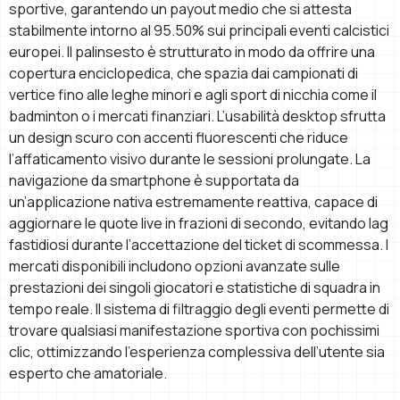
sportive, garantendo un payout medio che si attesta
stabilmente intorno al 95.50% sui principali eventi calcistici
europei. Il palinsesto è strutturato in modo da offrire una
copertura enciclopedica, che spazia dai campionati di
vertice fino alle leghe minori e agli sport di nicchia come il
badminton o i mercati finanziari. L’usabilità desktop sfrutta
un design scuro con accenti fluorescenti che riduce
l’affaticamento visivo durante le sessioni prolungate. La
navigazione da smartphone è supportata da
un’applicazione nativa estremamente reattiva, capace di
aggiornare le quote live in frazioni di secondo, evitando lag
fastidiosi durante l’accettazione del ticket di scommessa. I
mercati disponibili includono opzioni avanzate sulle
prestazioni dei singoli giocatori e statistiche di squadra in
tempo reale. Il sistema di filtraggio degli eventi permette di
trovare qualsiasi manifestazione sportiva con pochissimi
clic, ottimizzando l’esperienza complessiva dell’utente sia
esperto che amatoriale.