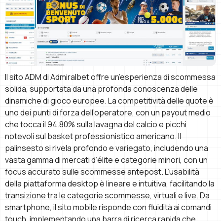
Il sito ADM di Admiralbet offre un’esperienza di scommessa
solida, supportata da una profonda conoscenza delle
dinamiche di gioco europee. La competitività delle quote è
uno dei punti di forza dell’operatore, con un payout medio
che tocca il 94.80% sulla lavagna del calcio e picchi
notevoli sul basket professionistico americano. Il
palinsesto si rivela profondo e variegato, includendo una
vasta gamma di mercati d’élite e categorie minori, con un
focus accurato sulle scommesse antepost. L’usabilità
della piattaforma desktop è lineare e intuitiva, facilitando la
transizione tra le categorie scommesse, virtuali e live. Da
smartphone, il sito mobile risponde con fluidità ai comandi
touch, implementando una barra di ricerca rapida che