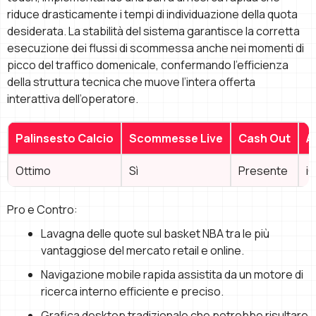
riduce drasticamente i tempi di individuazione della quota
desiderata. La stabilità del sistema garantisce la corretta
esecuzione dei flussi di scommessa anche nei momenti di
picco del traffico domenicale, confermando l’efficienza
della struttura tecnica che muove l’intera offerta
interattiva dell’operatore.
Palinsesto Calcio
Scommesse Live
Cash Out
A
Ottimo
Sì
Presente
i
Pro e Contro:
Lavagna delle quote sul basket NBA tra le più
vantaggiose del mercato retail e online.
Navigazione mobile rapida assistita da un motore di
ricerca interno efficiente e preciso.
Grafica desktop tradizionale che potrebbe risultare