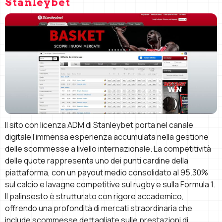
Stanleybet
Il sito con licenza ADM di Stanleybet porta nel canale
digitale l’immensa esperienza accumulata nella gestione
delle scommesse a livello internazionale. La competitività
delle quote rappresenta uno dei punti cardine della
piattaforma, con un payout medio consolidato al 95.30%
sul calcio e lavagne competitive sul rugby e sulla Formula 1.
Il palinsesto è strutturato con rigore accademico,
offrendo una profondità di mercati straordinaria che
include scommesse dettagliate sulle prestazioni di