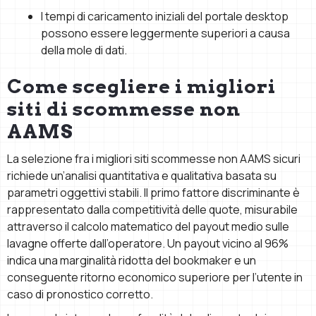
I tempi di caricamento iniziali del portale desktop
possono essere leggermente superiori a causa
della mole di dati.
Come scegliere i migliori
siti di scommesse non
AAMS
La selezione fra i migliori siti scommesse non AAMS sicuri
richiede un’analisi quantitativa e qualitativa basata su
parametri oggettivi stabili. Il primo fattore discriminante è
rappresentato dalla competitività delle quote, misurabile
attraverso il calcolo matematico del payout medio sulle
lavagne offerte dall’operatore. Un payout vicino al 96%
indica una marginalità ridotta del bookmaker e un
conseguente ritorno economico superiore per l’utente in
caso di pronostico corretto.