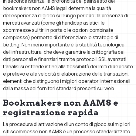
In seconda istanza, la profondità del palinsesto dei
bookmakers non AAMS legali determina la qualità
dell’esperienza di gioco sul lungo periodo: la presenza di
mercati avanzati (come gli handicap asiatici, le
scommesse sui tiri in porta o le opzioni combinate
complesse) permette di differenziare le strategie di
betting. Non meno importante è la stabilità tecnologica
dell’infrastruttura, che deve garantire la crittografia dei
dati personali e finanziari tramite protocolli SSL avanzati.
L’analisi si estende infine alla flessibilità dei limiti di deposito
e prelievo e alla velocità di elaborazione delle transazioni,
elementi che distinguono i migliori operatori internazionali
dalla massa dei fornitori standard presenti sul web.
Bookmakers non AAMS e
registrazione rapida
La procedura di attivazione di un conto di gioco sui migliori
siti scommesse non AAMS è un processo standardizzato