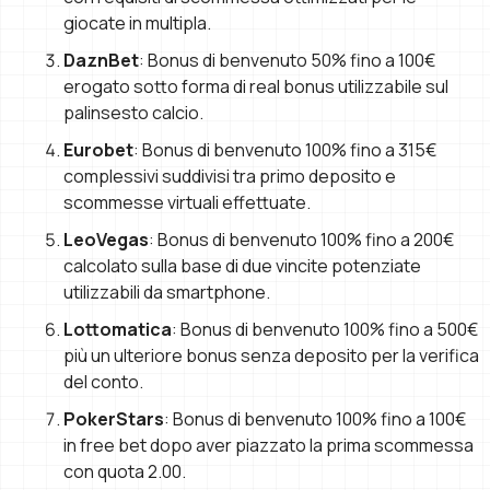
giocate in multipla.
DaznBet
: Bonus di benvenuto 50% fino a 100€
erogato sotto forma di real bonus utilizzabile sul
palinsesto calcio.
Eurobet
: Bonus di benvenuto 100% fino a 315€
complessivi suddivisi tra primo deposito e
scommesse virtuali effettuate.
LeoVegas
: Bonus di benvenuto 100% fino a 200€
calcolato sulla base di due vincite potenziate
utilizzabili da smartphone.
Lottomatica
: Bonus di benvenuto 100% fino a 500€
più un ulteriore bonus senza deposito per la verifica
del conto.
PokerStars
: Bonus di benvenuto 100% fino a 100€
in free bet dopo aver piazzato la prima scommessa
con quota 2.00.