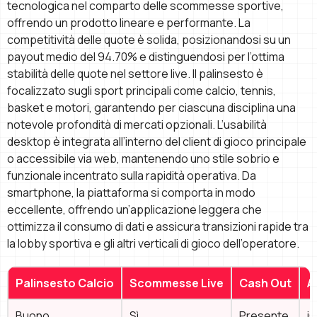
tecnologica nel comparto delle scommesse sportive,
offrendo un prodotto lineare e performante. La
competitività delle quote è solida, posizionandosi su un
payout medio del 94.70% e distinguendosi per l’ottima
stabilità delle quote nel settore live. Il palinsesto è
focalizzato sugli sport principali come calcio, tennis,
basket e motori, garantendo per ciascuna disciplina una
notevole profondità di mercati opzionali. L’usabilità
desktop è integrata all’interno del client di gioco principale
o accessibile via web, mantenendo uno stile sobrio e
funzionale incentrato sulla rapidità operativa. Da
smartphone, la piattaforma si comporta in modo
eccellente, offrendo un’applicazione leggera che
ottimizza il consumo di dati e assicura transizioni rapide tra
la lobby sportiva e gli altri verticali di gioco dell’operatore.
Palinsesto Calcio
Scommesse Live
Cash Out
A
Buono
Sì
Presente
i