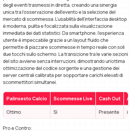
degli eventi trasmessi in diretta, creando una sinergia
unica tra l’osservazione dell’evento e la selezione del
mercato di scommessa. L’usabilità dell’interfaccia desktop
è moderna, pulita e focalizzata sulla visualizzazione
immediata dei dati statistici. Da smartphone, l’esperienza
utente è impeccabile grazie a un layout fluido che
permette di piazzare scommesse in tempo reale con soli
due tocchi sullo schermo. La transizione tra le varie sezioni
del sito avviene senza interruzioni, dimostrando un’ottima
ottimizzazione del codice sorgente e una gestione dei
server centrali calibrata per sopportare carichi elevati di
scommettitori simultanei.
Palinsesto Calcio
Scommesse Live
Cash Out
A
Ottimo
Sì
Presente
i
Pro e Contro: