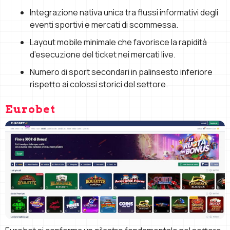
Integrazione nativa unica tra flussi informativi degli
eventi sportivi e mercati di scommessa.
Layout mobile minimale che favorisce la rapidità
d’esecuzione del ticket nei mercati live.
Numero di sport secondari in palinsesto inferiore
rispetto ai colossi storici del settore.
Eurobet