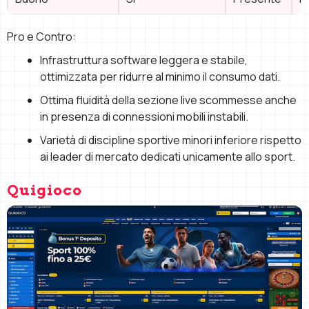
Pro e Contro:
Infrastruttura software leggera e stabile,
ottimizzata per ridurre al minimo il consumo dati.
Ottima fluidità della sezione live scommesse anche
in presenza di connessioni mobili instabili.
Varietà di discipline sportive minori inferiore rispetto
ai leader di mercato dedicati unicamente allo sport.
Quigioco