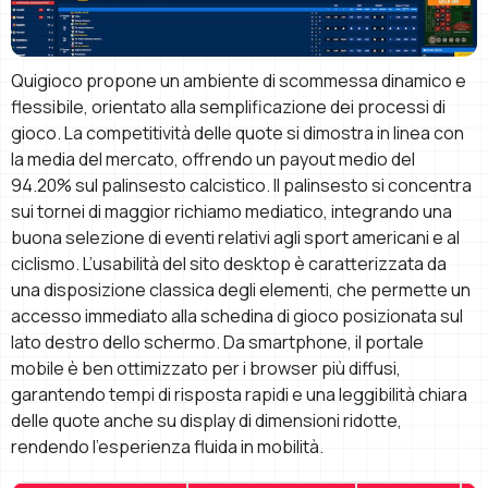
Quigioco propone un ambiente di scommessa dinamico e
flessibile, orientato alla semplificazione dei processi di
gioco. La competitività delle quote si dimostra in linea con
la media del mercato, offrendo un payout medio del
94.20% sul palinsesto calcistico. Il palinsesto si concentra
sui tornei di maggior richiamo mediatico, integrando una
buona selezione di eventi relativi agli sport americani e al
ciclismo. L’usabilità del sito desktop è caratterizzata da
una disposizione classica degli elementi, che permette un
accesso immediato alla schedina di gioco posizionata sul
lato destro dello schermo. Da smartphone, il portale
mobile è ben ottimizzato per i browser più diffusi,
garantendo tempi di risposta rapidi e una leggibilità chiara
delle quote anche su display di dimensioni ridotte,
rendendo l’esperienza fluida in mobilità.