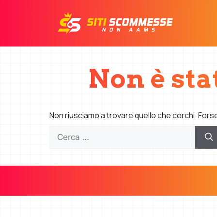
Vai
al
contenuto
Non è sta
Non riusciamo a trovare quello che cerchi. Fors
Ricerca
per: