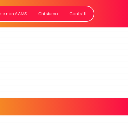
sse non AAMS
Chi siamo
Contatti