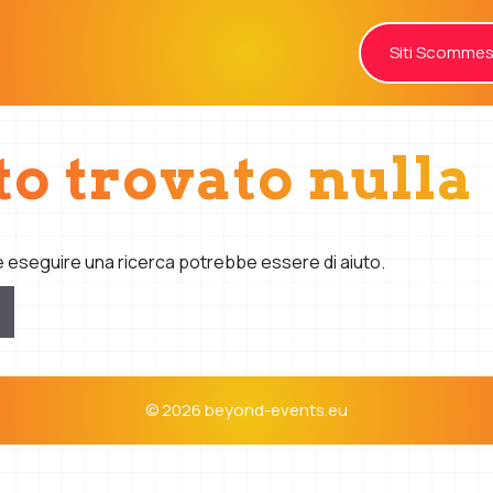
Siti Scomme
to trovato nulla
e eseguire una ricerca potrebbe essere di aiuto.
© 2026 beyond-events.eu